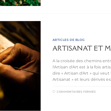
ARTICLES DE BLOG
ARTISANAT ET M
A la croisée des chemins entre
l'Artisan d'Art est à la fois ar
dire « Artisan d'Art » qui veut 
Artisanat » et leurs dérivés e
COMMENTAIRES FERMÉS