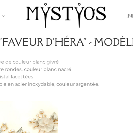
E
I
FAVEUR D'HÉRA" - MODÈL
ée de couleur blanc givré
re rondes, couleur blanc nacré
istal facettées
able en acier inoxydable, couleur argentée.