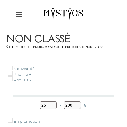
NON CLASSÉ
>
BOUTIQUE : BIJOUX MYSTYOS
>
PRODUITS
>
NON CLASSÉ
Nouveautés
Prix : - à +
Prix : + à -
-
€
Minimum Price
Maximum Price
En promotion